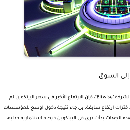
إلى السوق
وفقًا لما كشفه "هانتر هورسلي"، الرئيس التنفيذي لشركة "Bitwise"، فإن الارتفاع الأخير في سعر البيتكوين لم
ي فترات ارتفاع سابقة. بل جاء نتيجة دخول أوسع للمؤسسات
ذه الجهات بدأت ترى في البيتكوين فرصة استثمارية جذابة،