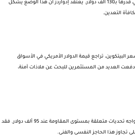
حاليًا بخصم يصل إلى 40% عن قيمته العادلة، والتي قدرها بـ130 ألف دولار. يعتقد إدواردز أن هذا الوضع يشكل
افأة التعدين.
 البيتكوين، تراجع قيمة الدولار الأمريكي في الأسواق
ة دفعت العديد من المستثمرين للبحث عن ملاذات آمنة،
على الرغم من هذا الارتفاع الكبير، إلا أن البيتكوين يواجه تحديات متعلقة بمستوى المقاومة عند 95 ألف دولار. فقد
ى تجاوز هذا الحاجز النفسي والفني.