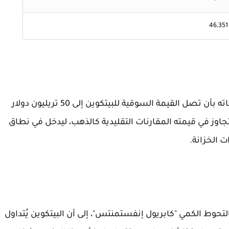
46,351
في تغريدة منفصلة، عبّر "هانتر هورسلي" عن توقعاته بأن تصل القيمة السوقية للبيتكوين إلى 50 تريليون دولار
 يتجاوز في قيمته المقارنات التقليدية كالذهب، ليدخل في نطاق
ت الخزانة.
حوط الكمي "كابريول إنفستمنتس"، إلى أن البيتكوين يُتداول