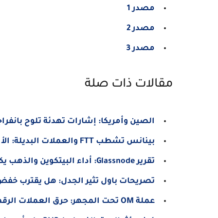
مصدر 1
مصدر 2
مصدر 3
مقالات ذات صلة
الصين وأمريكا: إشارات تهدئة تلوح بانفراج
بينانس تشطب FTT والعملات البديلة: الأسباب والتأثير على السوق
تقرير Glassnode: أداء البيتكوين والذهب يكشف اختلافات ملحوظة
تصريحات باول تثير الجدل: هل يقترب خفض 
عملة OM تحت المجهر: حرق العملات الرقمية لاستعادة ثقة المستثمرين!