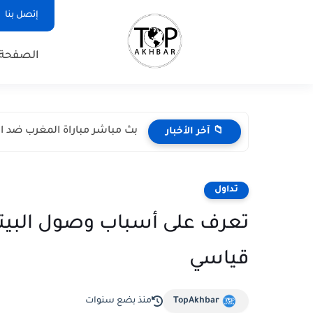
إتصل بنا
الصفحة 
بث مباشر مباراة المغرب ضد اسكتل
📁 آخر الأخبار
تداول
قياسي
TopAkhbar
منذ بضع سنوات