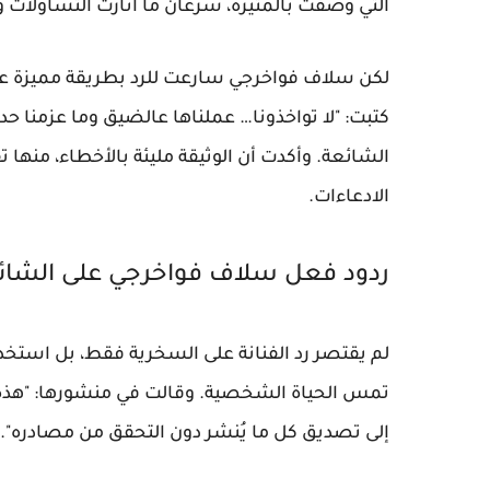
التي وُصفت بالمثيرة، سرعان ما أثارت التساؤلات
لكن سلاف فواخرجي سارعت للرد بطريقة مميزة ع
كتبت: "لا تواخذونا… عملناها عالضيق وما عزمنا ح
الشائعة. وأكدت أن الوثيقة مليئة بالأخطاء، منها 
الادعاءات.
ردود فعل سلاف فواخرجي على الشائ
لم يقتصر رد الفنانة على السخرية فقط، بل استخد
تمس الحياة الشخصية. وقالت في منشورها: "هذه
إلى تصديق كل ما يُنشر دون التحقق من مصادره".