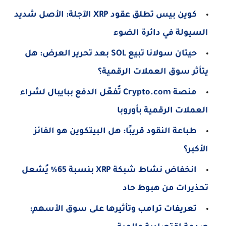
كوين بيس تطلق عقود XRP الآجلة: الأصل شديد
السيولة في دائرة الضوء
حيتان سولانا تبيع SOL بعد تحرير العرض: هل
يتأثر سوق العملات الرقمية؟
منصة Crypto.com تُفعّل الدفع ببايبال لشراء
العملات الرقمية بأوروبا
طباعة النقود قريبًا: هل البيتكوين هو الفائز
الأكبر؟
انخفاض نشاط شبكة XRP بنسبة 65% يُشعل
تحذيرات من هبوط حاد
تعريفات ترامب وتأثيرها على سوق الأسهم: