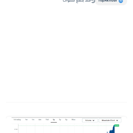
TopAkhbar
منذ بضع سنوات