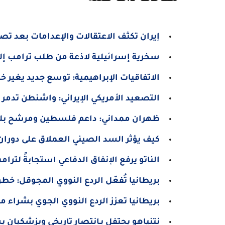
إيران تكثف الاعتقالات والإعدامات بعد تص
سخرية إسرائيلية لاذعة من طلب ترامب إلغ
الاتفاقيات الإبراهيمية: توسع جديد يغير 
التصعيد الأمريكي الإيراني: واشنطن تدمر ال
ظهران ممداني: داعم فلسطين ومرشح بلدية
كيف يؤثر السد الصيني العملاق على دوران 
الناتو يرفع الإنفاق الدفاعي استجابةً لت
بريطانيا تُفعّل الردع النووي المجوقل: 
بريطانيا تعزز الردع النووي الجوي بشراء مقاتلات إف
نتنياهو يحتفل بـانتصار تاريخي وبزشكيان ي