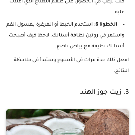
كنت ترغب في الحصول على طعم النعناع الذي اعتدت
عليه.
الخطوة 6:
استخدم الخيط أو الغرغرة بغسول الفم
واستمر في روتين نظافة أسنانك. لاحظ كيف أصبحت
أسنانك نظيفة مع بياض ناصع.
افعل ذلك عدة مرات في الأسبوع وستبدأ في ملاحظة
النتائج.
3. زيت جوز الهند