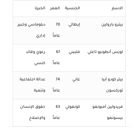
الاسم
الجنسية
العمر
الخبرة
بيترو بارولين
إيطالي
70
دبلوماسي وخبير
عاماً
إداري
لويس أنطونيو تاغلي
فلبيني
67
رعوي وقائد
عاماً
كنسي
بيتر كودو أبيا
غاني
74
عدالة اجتماعية
توركسون
عاماً
وتنمية
فريدولين أمبونغو
كونغولي
63
حقوق الإنسان
بيسونغو
عاماً
والإصلاح