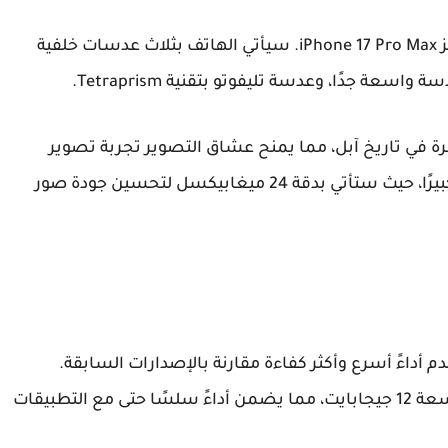
ز
iPhone 17 Pro Max
. سيأتي الهاتف بثلاث عدسات خلفية
لهاتف تصوير الفيديو بدقة 8K لأول مرة في تاريخ آبل، مما يمنح عشاق التصوير تجربة تصوير
احترافية. الكاميرا الأمامية أيضًا ستشهد تحسنًا كبيرًا، حيث ستأتي بدقة 24 ميغابيكسل لتحسين جودة صور
A19 P الجديدة، التي تقدم أداءً أسرع وأكثر كفاءة مقارنة بالإصدارات السابقة.
ستدعم طرازات Pro Max ذاكرة وصول عشوائي بسعة 12 جيجابايت، مما يضمن أداءً سلسًا حتى مع التطبيقات