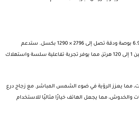
من المتوقع أن يأتي الهاتف بشاشة OLED بحجم 6.9 بوصة ودقة تصل إلى 2796 × 1290 بكسل. ستدعم
الشاشة تقنية ProMotion بمعدل تحديث متغير بين 1 إلى 120 هرتز، مما يوفر تجربة تفاعلية سلسة واستهلاك
، مما يعزز الرؤية في ضوء الشمس المباشر. مع زجاج درع
الخدوش، مما يجعل الهاتف خيارًا مثاليًا للاستخدام