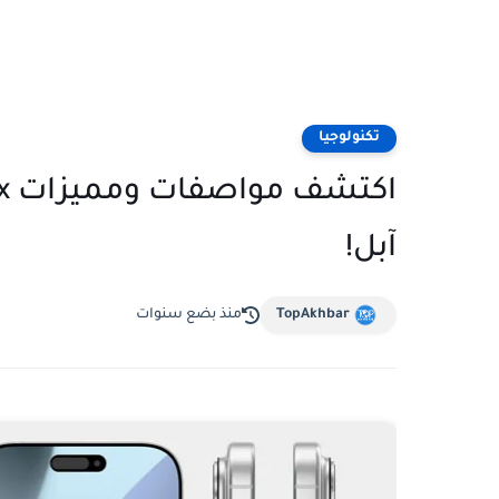
تكنولوجيا
آبل!
TopAkhbar
منذ بضع سنوات