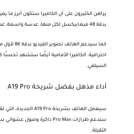
يراهن الكثيرون على أن الكاميرا ستكون أبرز ما يمي
بدقة 48 ميغابيكسل لكل منها: عدسة واسعة، عدسة واسعة جدًا، وعدسة تليفوتو بتقنية Tetraprism.
كما سيدعم ا
السيلفي.
أداء مذهل بفضل شريحة A19 Pro
سيعمل الهاتف بشريحة ro
الثقيلة.