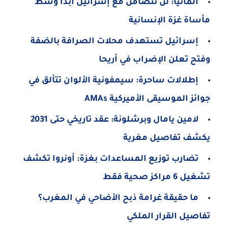
ألمانيا: لن نتضامن مع إسرائيل ابدا وسط
مأساة غزة الإنسانية
إسرائيل تستهدف محلات الصرافة بالضفة
وفتح تعلن الإضراب في أريحا
إطلالات ساحرة: سيمفونية الألوان تتألق في
جوائز الموسيقى الأميركية AMAs
لامين يامال وبرشلونة: عقد تاريخي حتى 2031
يكشف تفاصيل مغرية
تضارب توزيع المساعدات بغزة: أونروا تكشف
تشغيل 6 مراكز صحية فقط
ما حقيقة غرامة ذبح الأضاحي في المغرب؟
تفاصيل القرار الملكي