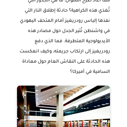
مما أعاد طرح السؤال: ما هي الجذور التي
تُغذي هذه الكراهية؟ حادثة إطلاق النار التي
نفذها إلياس رودريغيز أمام المتحف اليهودي
في واشنطن تُثير الجدل حول مصادر هذه
الأيديولوجية المتطرفة. فما الذي دفع
رودريغيز إلى ارتكاب جريمته، وكيف انعكست
هذه الحادثة على النقاش العام حول معاداة
السامية في أميركا؟