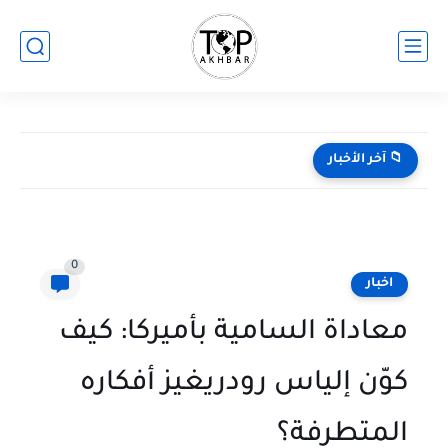
📁 آخر الأخبار
بث مباشر مباراة المغرب ضد اسكتلندا في كأس العالم 2026...
0
اخبار
معاداة السامية بأميركا: كيف
كوّن إلياس رودريغيز أفكاره
المتطرفة؟