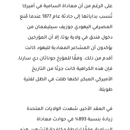
على الرغم من أن معاداة السامية في أميركا
تُنسب بداياتها إلى حادثة عام 1877 عندما مُنع
المصرفي اليهودي جوزيف سيليغمان من
دخول فندق في ولاية يوتا، إلا أن المؤرخين
يؤكدون أن المشاعر المعادية لليهود كانت
أقدم من ذلك. وفقًا للمؤرخ جوناثان دي سارنا،
فإن هذه الكراهية كانت جزءًا من التاريخ
الأميركي المبكر، لكنها ظلت في الظل لفترة
طويلة.
في العقد الأخير، شهدت الولايات المتحدة
زيادة بنسبة 893٪ في حوادث معاداة
السامية، وفقًا لرابطة مكافحة التشهير. هذه