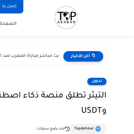
إتصل بنا
الصفحة 
بث مباشر مباراة المغرب ضد اسكتل
📁 آخر الأخبار
تداول
التيثر تطلق منصة ذكاء اصطنا
وUSDT
TopAkhbar
منذ بضع سنوات