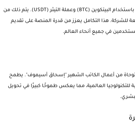
من أبرز ميزات Tether.AI هو دعمها المدمج للدفع باستخدام البيتكوين (BTC) وعملة التيثر (USDT). يتم ذلك من
عة أدوات تطوير المحفظة (WDK) التابعة للشركة. هذا التكامل يعزز من قدرة المنصة على تقديم
ستخدمين في جميع أنحاء العالم.
ستوحاة من أعمال الكاتب الشهير "إسحاق أسيموف". يطمح
تية للتكنولوجيا العالمية، مما يعكس طموحًا كبيرًا في تحويل
لبشري.
رة