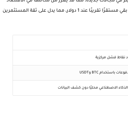
 أن تتوسع تيثر في مجالات جديدة، مما قد يعزز من مكانتها في الاقتصاد
الرقمي. الجدير بالذكر أن سعر عملة التيثر (USDT) بقي مستقرًا تقريبًا عند 1 دولار، مما يدل على ثقة المستثمرين
 نقاط فشل مركزية
ات باستخدام BTC وUSDT
ذكاء الاصطناعي محليًا دون كشف البيانات