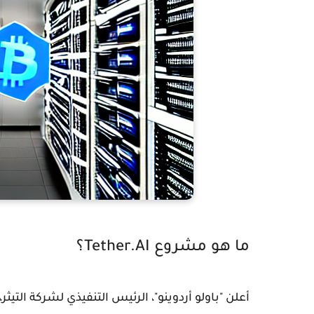
ما هو مشروع Tether.AI؟
أعلن "باولو أردوينو"، الرئيس التنفيذي لشركة الت