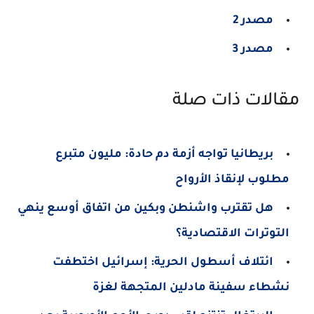
مصدر 2
مصدر 3
مقالات ذات صلة
بريطانيا تواجه أزمة دم حادة: مليون متبرع
مطلوب لإنقاذ الأرواح
هل تقترب واشنطن وبكين من اتفاق أوسع ينهي
التوترات الاقتصادية؟
ائتلاف أسطول الحرية: إسرائيل اختطفت
نشطاء سفينة مادلين المتجهة لغزة