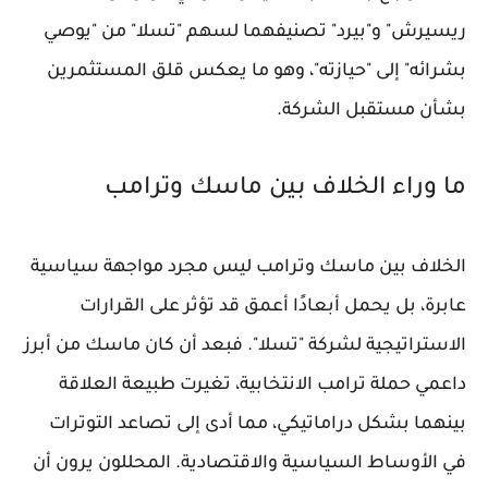
ريسيرش" و"بيرد" تصنيفهما لسهم "تسلا" من "يوصي
بشرائه" إلى "حيازته"، وهو ما يعكس قلق المستثمرين
بشأن مستقبل الشركة.
ما وراء الخلاف بين ماسك وترامب
الخلاف بين ماسك وترامب ليس مجرد مواجهة سياسية
عابرة، بل يحمل أبعادًا أعمق قد تؤثر على القرارات
الاستراتيجية لشركة "تسلا". فبعد أن كان ماسك من أبرز
داعمي حملة ترامب الانتخابية، تغيرت طبيعة العلاقة
بينهما بشكل دراماتيكي، مما أدى إلى تصاعد التوترات
في الأوساط السياسية والاقتصادية. المحللون يرون أن