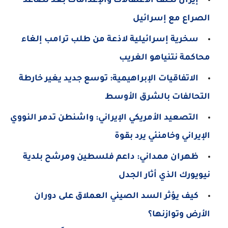
إيران تكثف الاعتقالات والإعدامات بعد تصاعد
الصراع مع إسرائيل
سخرية إسرائيلية لاذعة من طلب ترامب إلغاء
محاكمة نتنياهو الغريب
الاتفاقيات الإبراهيمية: توسع جديد يغير خارطة
التحالفات بالشرق الأوسط
التصعيد الأمريكي الإيراني: واشنطن تدمر النووي
الإيراني وخامنئي يرد بقوة
ظهران ممداني: داعم فلسطين ومرشح بلدية
نيويورك الذي أثار الجدل
كيف يؤثر السد الصيني العملاق على دوران
الأرض وتوازنها؟