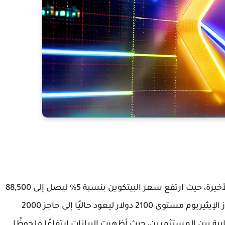
سجلت العملات الرقمية أداءً إيجابيًا خلال الفترة الأخيرة، حيث ارتفع سعر البيتكوين بنسبة 5% ليصل إلى 88,500
دولار قبل أن يتراجع إلى 87,000 دولار. بالمثل، تجاوز الإيثيريوم مستوى 2100 دولار ليعود حاليًا إلى حاجز 2000
يجابية بين المستثمرين، حيث أظهرت البيانات ارتفاعًا ملحوظًا