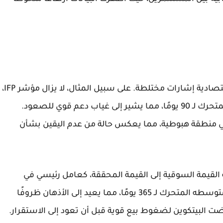
رغم الزخم الإيجابي، أظهرت بعض المؤشرات الاقتصادية إشارات مختلطة. على سبيل المثال، لا يزال مؤشر IFP،
الذي يقيس تدفقات السيولة، أقل من متوسطه المتحرك لـ 90 يومًا، مما يشير إلى غياب دعم قوي للصعود.
ل مؤشر CQ لدورة السوق في منطقة هبوطية، مما يعكس حالة من عدم اليقين بشأن
MVRV، الذي يُظهر نسبة القيمة السوقية إلى القيمة المحققة، كعامل رئيسي في
تحليل السوق. حاليًا، لا يزال هذا المؤشر أدنى من متوسطه المتحرك لـ 365 يومًا، مما يعيد إلى الأذهان ظروفًا