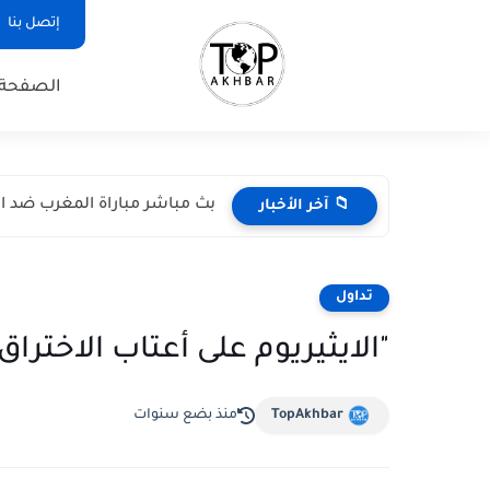
إتصل بنا
الصفحة 
بث مباشر مباراة المغرب ضد اسكتل
📁 آخر الأخبار
تداول
"الايثيريوم على أعتاب الاختراق: هل يث
TopAkhbar
منذ بضع سنوات