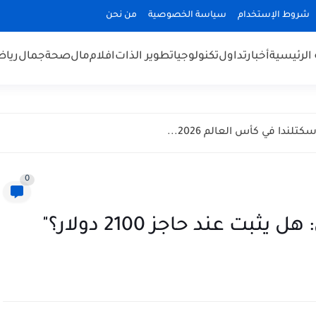
شروط الإستخدام
سياسة الخصوصية
من نحن
الرئيسية
أخبار
تداول
تكنولوجيا
تطوير الذات
افلام
مال
صحة
جمال
رياض
ندا في كأس العالم 2026...
0
بت عند حاجز 2100 دولار؟"