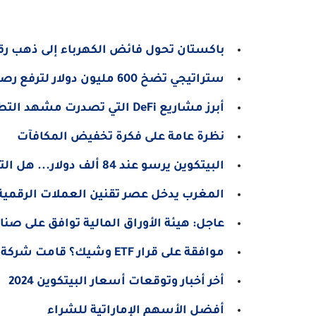
باكستان تحول فائض الكهرباء إلى ذهب رقم
ستراتيجي تضخ 600 مليون دولار لترفع رصيدها إلى 500 ألف بيتكوين
أبرز مشاريع DeFi التي تصدرت مشهد التطوير في آخر 30 يومًا
نظرة عامة على فكرة تخفيض المكافآت
البيتكوين يرسو عند 84 ألف دولار... هل التصحيح في الأفق؟
المغرب يدخل عصر تقنين العملات الرقمية
عاجل: هيئة الأوراق المالية توافق على صناديق
موافقة على قرار ETF وشيك؟ قامت شركة BlackRock بتحديث اقتراحها
أخر أخبار وتوقعات أسعار البيتكوين 2024
أفضل الأسهم الإماراتية للشراء