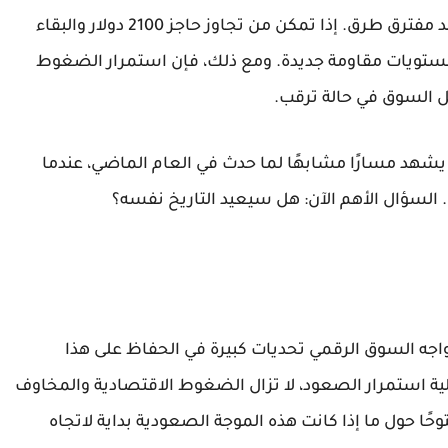
في ظل هذه المعطيات، يبدو أن الإيثيريوم يقف عند مفترق طرق. إذا تمكن من تجاوز حاجز 2100 دولار والبقاء
 مستويات مقاومة جديدة. ومع ذلك، فإن استمرار الضغوط
ل السوق في حالة ترقب.
يشهد مسارًا مشابهًا لما حدث في العام الماضي، عندما
. السؤال الأهم الآن: هل سيعيد التاريخ نفسه؟
21 دولار لفترة وجيزة، يواجه السوق الرقمي تحديات كبيرة في الحفاظ على هذا
ة استمرار الصعود، لا تزال الضغوط الاقتصادية والمخاوف
ا حول ما إذا كانت هذه الموجة الصعودية بداية لاتجاه