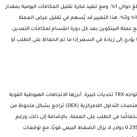
حاليًا، تشهد شبكة ترون معدل انكماش سنوي يبلغ حوالي 1%. ومع تنفيذ فكرة تقليل المكافآت اليومية بمقدار
1-2 مليون TRX، قد يرتفع هذا المعدل إلى ما بين 1.5% و2%. هذا التغيير قد يُسهم في تقليل عرض العملة
 عملة البيتكوين بعد كل دورة انقسام لمكافآت التعدين.
يؤدي إلى زيادة في السعر إذا ما تم الحفاظ على الطلب أو
على الرغم من التفاؤل حول تأثير خفض المكافآت، تواجه TRX تحديات كبيرة. أبرزها الاتجاهات الهبوطية القوية
التي أثرت على أداء العملة مؤخرًا. حجم التداول في منصات التداول اللامركزية (DEX) تراجع بشكل ملحوظ من
لار، مما يعكس انخفاضًا في الطلب على العملة. بالإضافة إلى ذلك، ورغم
الارتفاع الأخير في السعر بنسبة 6.08% ليصل إلى 0.235 دولار، لا يزال الضغط البيعي قويًا، مع توقعات