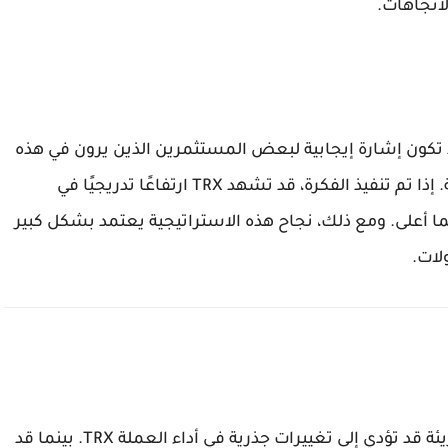
ن إشارة إيجابية لبعض المستثمرين الذين يرون في هذه
الخطوة فرصة لتحسين الأداء طويل المدى للعملة. إذا تم تنفيذ الفكرة، قد تشهد TRX ارتفاعًا تدريجيًا في
سعر إلى مستويات 0.35 دولار وربما أعلى. ومع ذلك، نجاح هذه الاستراتيجية يعتمد بشكل كبير
لات.
تخفيض مكافآت شبكة ترون للنصف هو خطوة جريئة قد تؤدي إلى تغييرات جذرية في أداء العملة TRX. بينما قد