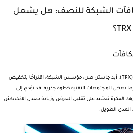
آت الشبكة للنصف: هل يشعل
كافآت
في خطوة قد تكون محورية لمستقبل شبكة ترون (TRX)، أيد جاستن صن، مؤسس الشبكة، اقتراحًا بتخفيض
رها بعض المجتمعات التقنية خطوة جذرية، قد تؤدي إلى
رية في أداء العملة الرقمية TRX وسعرها. الفكرة تعتمد على تقليل العرض وزيادة معدل الانكماش
 المدى الطويل.