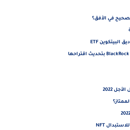
 البيتكوين ETF
جل 2022
ممتاز؟
استبدال NFT