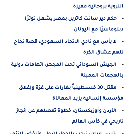
التروية بروحانية مميزة
حكم دير سانت كاترين بمصر يشعل توترًا
دبلوماسيًا مع اليونان
لا يأس مع نادي الاتحاد السعودي: قصة نجاح
تلهم عشاق الكرة
الجيش السوداني تحت المجهر: اتهامات دولية
بـالهجمات المميتة
مقتل 30 فلسطينياً بغارات على غزة وإغلاق
مؤسسة إنسانية يزيد المعاناة
الأردن وأوزبكستان: خطوة تفصلهم عن إنجاز
تاريخي في كأس العالم
رئيس إيران: نرحب بالحوار الدولي ونرفض التنمر