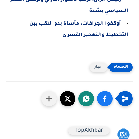
السياسي بشدة
أوقفوا الجرافات: مأساة بدو النقب بين
التخطيط والتهجير القسري
اخبار
TopAkhbar