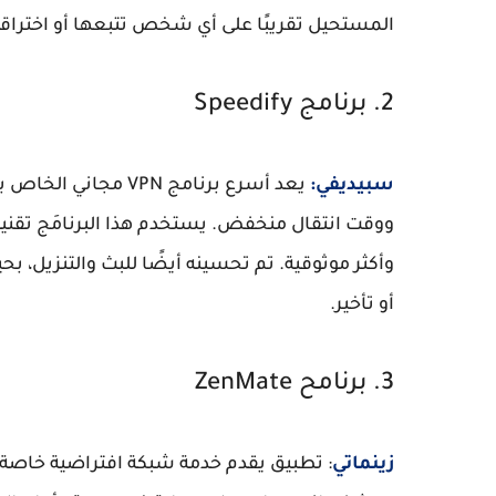
المستحيل تقريبًا على أي شخص تتبعها أو اختراقه
2. برنامج Speedify
سبيديفي:
يعد أسرع برنامج VPN
ووقت انتقال منخفض. يستخدم هذا البرنامَج تقنية
وأكثر موثوقية. تم تحسينه أيضًا للبث والتنزيل،
أو تأخير.
3. برنامح ZenMate
زينماتي