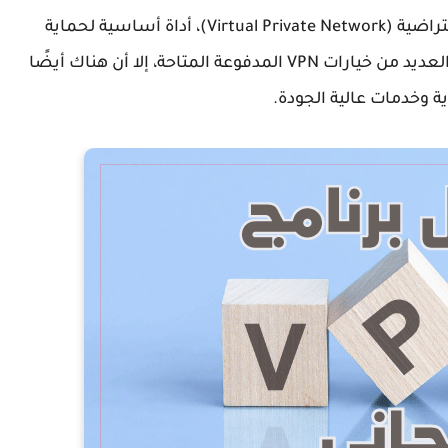
برنامج VPN مجاني: أصبحت الشبكات الخاصة الافتراضية (Virtual Private Network)، أداة أساسية لحماية
الخصوصية والأمن عبر الإنترنت. في حين أن هناك العديد من خيارات VPN المدفوعة المتاحة، إلا أن هناك أيضًا
ية وخدمات عالية الجودة.