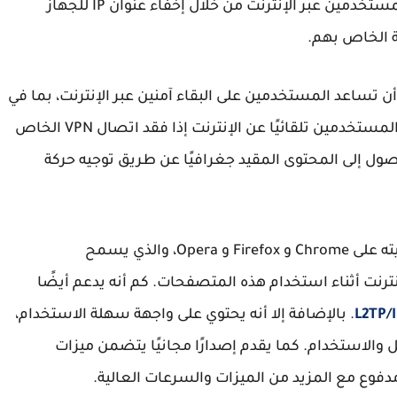
ومشفر. إنه يساعد على حماية خصوصية وأمان المستخدمين عبر الإنترنت من خلال إخفاء عنوان IP للجهاز
ة الخاص بهم.
ن تساعد المستخدمين على البقاء آمنين عبر الإنترنت، بما في
ذلك مفتاح القائم على جدار الحماية، والذي يفصل المستخدمين تلقائيًا عن الإنترنت إذا فقد اتصال VPN الخاص
ول إلى المحتوى المقيد جغرافيًا عن طريق توجيه حركة
يحتوي زينماتي أيضًا على امتداد متصفح يمكن تثبيته على Chrome و Firefox و Opera، والذي يسمح
نت أثناء استخدام هذه المتصفحات. كم أنه يدعم أيضًا
L2TP/
. بالإضافة إلا أنه يحتوي على واجهة سهلة الاستخدام،
والاستخدام. كما يقدم إصدارًا مجانيًا يتضمن ميزات
فوع مع المزيد من الميزات والسرعات العالية.