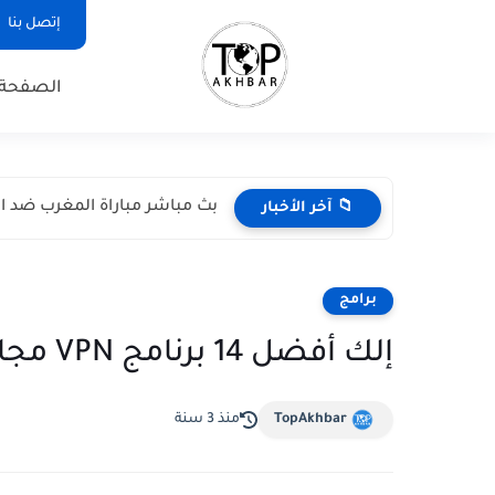
إتصل بنا
الصفحة 
بث مباشر مباراة المغرب ضد اسكتل
📁 آخر الأخبار
برامج
إلك أفضل 14 برنامج VPN مجاني | للحاسوب والهاتف
TopAkhbar
منذ 3 سنة