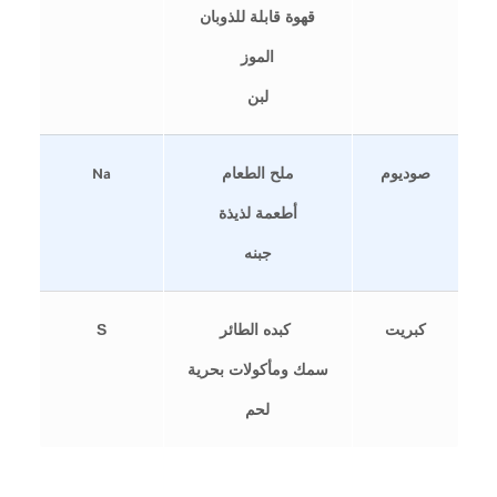
قهوة قابلة للذوبان
الموز
لبن
صوديوم
ملح الطعام
Na
أطعمة لذيذة
جبنه
كبريت
كبده الطائر
S
سمك ومأكولات بحرية
لحم